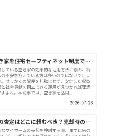
空き家を住宅セーフティネット制度で活用！登録の流れや注意点も解説
有している空き家の効果的な活用方法に悩み、将
への不安を抱えている方は多いのではないでしょ
か。せっかくの資産を無駄にせず、安定した収益
保と社会貢献を両立できる運用が見つかれば理想
ですよね。本記事では、空き家を活用...
2026-07-28
家の査定はどこに頼むべき？売却時の依頼先や注意点についても解説
切なマイホームの売却を検討する際、まずは家の