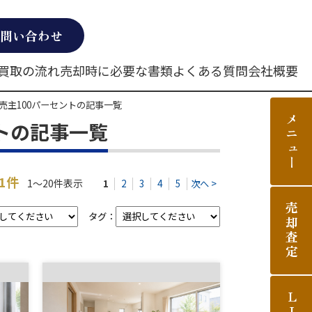
問い合わせ
買取の流れ
売却時に必要な書類
よくある質問
会社概要
売主100パーセントの記事一覧
メニュー
トの記事一覧
21件
1～20件表示
1
2
3
4
5
次へ >
売却査定
タグ：