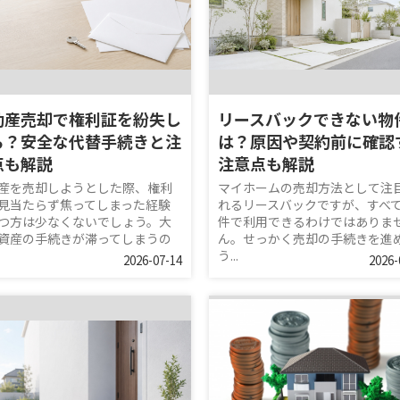
動産売却で権利証を紛失し
リースバックできない物
ら？安全な代替手続きと注
は？原因や契約前に確認
点も解説
注意点も解説
産を売却しようとした際、権利
マイホームの売却方法として注
見当たらず焦ってしまった経験
れるリースバックですが、すべ
つ方は少なくないでしょう。大
件で利用できるわけではありま
資産の手続きが滞ってしまうの
ん。せっかく売却の手続きを進
う...
2026-07-14
2026-