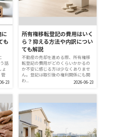
倍に
所有権移転登記の費用はいく
ても
ら？抑える方法や内訳につい
ても解説
に
不動産の売却を進める際、所有権移
いう話
転登記の費用がどのくらいかかるの
しょ
か不安に感じる方は少なくありませ
、管
ん。登記は取引後の権利関係にも関
わ...
06-23
2026-06-23