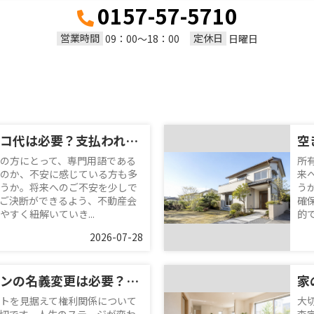
0157-57-5710
営業時間
定休日
09：00～18：00
日曜日
任意売却でハンコ代は必要？支払われる条件や注意点についても解説
の方にとって、専門用語である
所
のか、不安に感じている方も多
来
うか。将来へのご不安を少しで
う
ご決断ができるよう、不動産会
確
すく紐解いていき...
的
2026-07-28
夫婦でマンションの名義変更は必要？費用や注意点についても解説
トを見据えて権利関係について
大