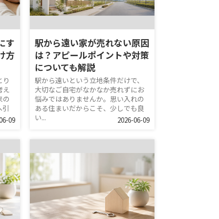
にす
駅から遠い家が売れない原因
け方
は？アピールポイントや対策
についても解説
とり
駅から遠いという立地条件だけで、
考え
大切なご自宅がなかなか売れずにお
来の
悩みではありませんか。思い入れの
へ引
ある住まいだからこそ、少しでも良
い...
06-09
2026-06-09