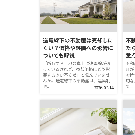
送電線下の不動産は売却しに
不
くい？価格や評価への影響に
た
ついても解説
意
「所有する土地の真上に送電線が通
不動
っているけれど、売却価格にどう影
証が
響するのか不安だ」と悩んでいませ
を持
んか。送電線下の不動産は、建築制
切な
限...
で...
2026-07-14