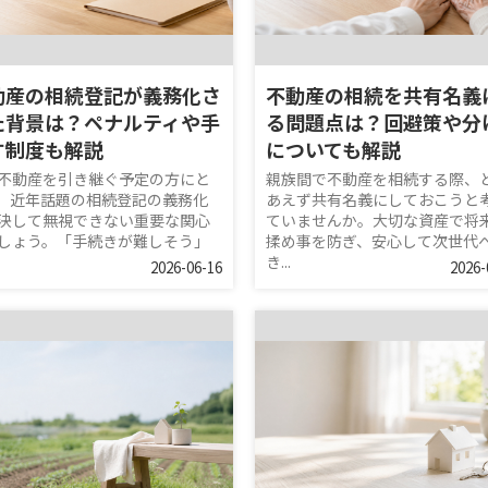
動産の相続登記が義務化さ
不動産の相続を共有名義
た背景は？ペナルティや手
る問題点は？回避策や分
す制度も解説
についても解説
不動産を引き継ぐ予定の方にと
親族間で不動産を相続する際、
、近年話題の相続登記の義務化
あえず共有名義にしておこうと
決して無視できない重要な関心
ていませんか。大切な資産で将
しょう。「手続きが難しそう」
揉め事を防ぎ、安心して次世代
き...
2026-06-16
2026-