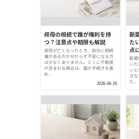
叔母の相続で誰が権利を持
新
つ？注意点や期限も解説
た
点
叔母が亡くなったとき、自分に相続
権があるのか分からず不安になる方
新築
は少なくありません。とくに不動産
いた
が含まれる場合は、誰が手続きを進
いと
め...
きな
た...
2026-06-30