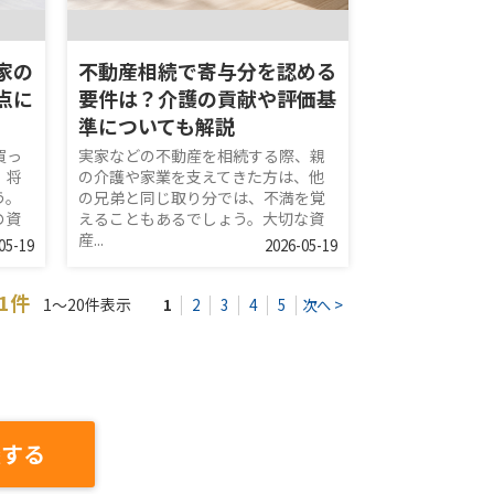
家の
不動産相続で寄与分を認める
点に
要件は？介護の貢献や評価基
準についても解説
買っ
実家などの不動産を相続する際、親
、将
の介護や家業を支えてきた方は、他
う。
の兄弟と同じ取り分では、不満を覚
の資
えることもあるでしょう。大切な資
産...
05-19
2026-05-19
21件
1～20件表示
1
2
3
4
5
次へ >
談する