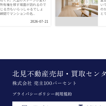
切です。人生のステージが変わ
査
所有権を移す場面が訪れるので
い
じる方もいらっしゃるでしょ
の
間でマンションの名...
と
2026-07-21
北見不動産売却・買取セン
株式会社 売主100パーセント
プライバシーポリシー
利用規約