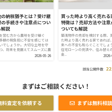
地の納税猶予とは？受け継
買った時より高く売れる
際の手続きや注意点につい
特徴は？売却方法や注意
も解説
ついても解説
を営む方から農地を受け継ぐ
築浅物件の売却を検討する際、
多額の税負担に不安を感じては
た時より高く売れる家であれば
いでしょうか。大切な土地を守
来への不安も和らぐことでしょ
つ、将来を見据えてスムーズに農
住宅ローンの完済や、住み替え
金...
2026-05-26
2026-
2
該当公開件数
まずはご相談ください！
無料査定を依頼する
まずは無料相