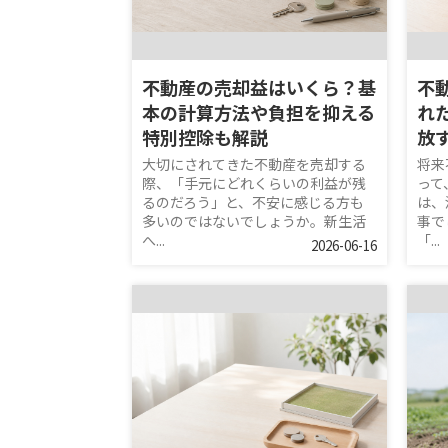
不動産の売却益はいくら？基
不
本の計算方法や負担を抑える
れ
特別控除も解説
放
大切にされてきた不動産を売却する
将来
際、「手元にどれくらいの利益が残
って
るのだろう」と、不安に感じる方も
は、
多いのではないでしょうか。新生活
事で
へ...
「...
2026-06-16