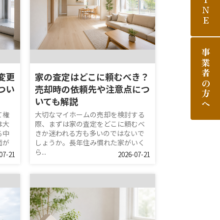
LINE
事業者の方へ
変更
家の査定はどこに頼むべき？
つい
売却時の依頼先や注意点につ
いても解説
て権
大切なマイホームの売却を検討する
は大
際、まずは家の査定をどこに頼むべ
る中
きか迷われる方も多いのではないで
面が
しょうか。長年住み慣れた家がいく
ら...
07-21
2026-07-21