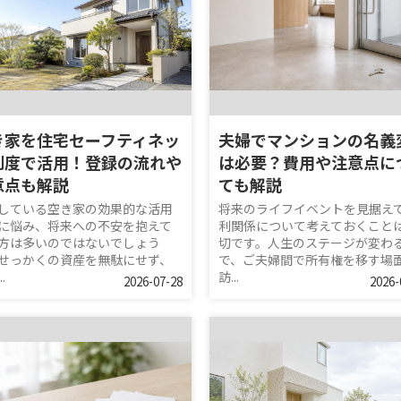
き家を住宅セーフティネッ
夫婦でマンションの名義
制度で活用！登録の流れや
は必要？費用や注意点に
意点も解説
ても解説
している空き家の効果的な活用
将来のライフイベントを見据え
に悩み、将来への不安を抱えて
利関係について考えておくこと
方は多いのではないでしょう
切です。人生のステージが変わ
せっかくの資産を無駄にせず、
で、ご夫婦間で所有権を移す場
.
訪...
2026-07-28
2026-