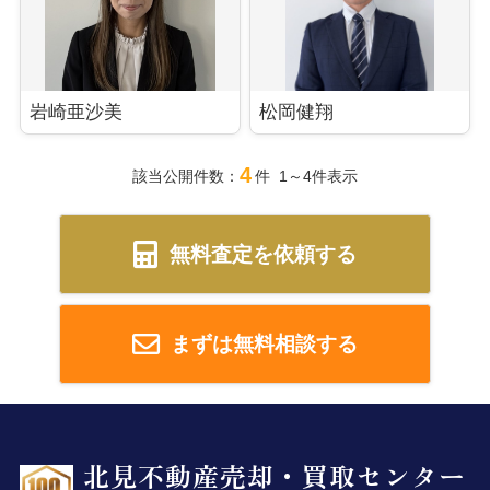
岩崎亜沙美
松岡健翔
4
該当公開件数：
件 1～4件表示
無料査定を依頼する
まずは無料相談する
北見不動産売却・買取センター