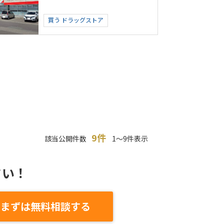
買う
ドラッグストア
9件
該当公開件数
1～9件表示
さい！
まずは無料相談する