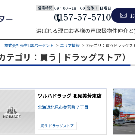
09：00～18：00
日曜日
営業時間
定休日
0157-57-5710
お
選ばれる理由
お客様の声
取扱物件
仲介と
 株式会社売主100パーセント
エリア情報
カテゴリ：買うドラッグス
テゴリ：買う | ドラッグストア）
ツルハドラッグ 北見美芳東店
北海道北見市美芳町７丁目
買う
ドラッグストア