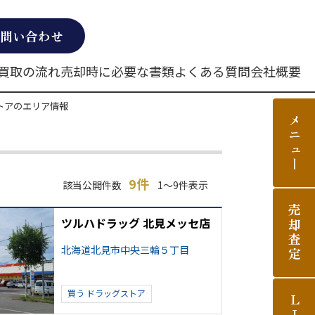
問い合わせ
買取の流れ
売却時に必要な書類
よくある質問
会社概要
トアのエリア情報
メニュー
9件
該当公開件数
1～9件表示
売却査定
ツルハドラッグ 北見メッセ店
北海道北見市中央三輪５丁目
買う
ドラッグストア