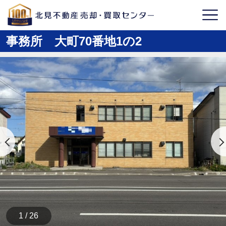
事務所 大町70番地1の2
1 / 26