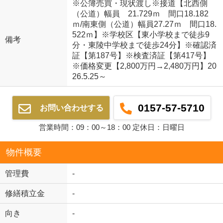
※公簿売買・現状渡し※接道【北西側
（公道）幅員 21.729ｍ 間口18.182
ｍ/南東側（公道）幅員27.27ｍ 間口18.
522ｍ】※学校区【東小学校まで徒歩9
備考
分・東陵中学校まで徒歩24分】※確認済
証【第187号】※検査済証【第417号】
※価格変更【2,800万円→2,480万円】20
26.5.25～
0157-57-5710
お問い合わせする
営業時間：09：00～18：00 定休日：日曜日
物件概要
管理費
-
修繕積立金
-
向き
-