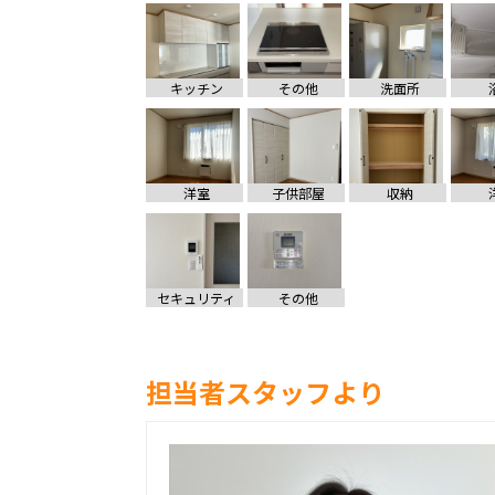
キッチン
その他
洗面所
洋室
子供部屋
収納
セキュリティ
その他
担当者スタッフより