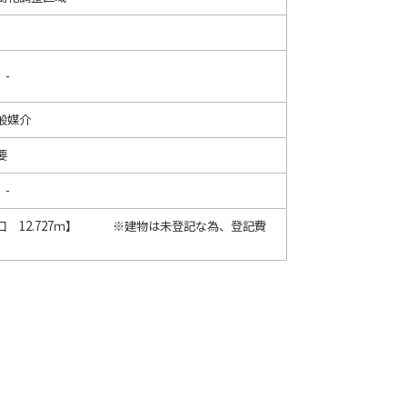
 -
般媒介
要
 -
 12.727ｍ】 ※建物は未登記な為、登記費