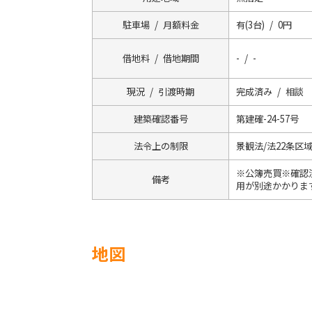
駐車場 / 月額料金
有(3台) / 0円
借地料 / 借地期間
- / -
現況 / 引渡時期
完成済み / 相談
建築確認番号
第建確-24-57号
法令上の制限
景観法/法22条区
※公簿売買※確認
備考
用が別途かかりま
地図