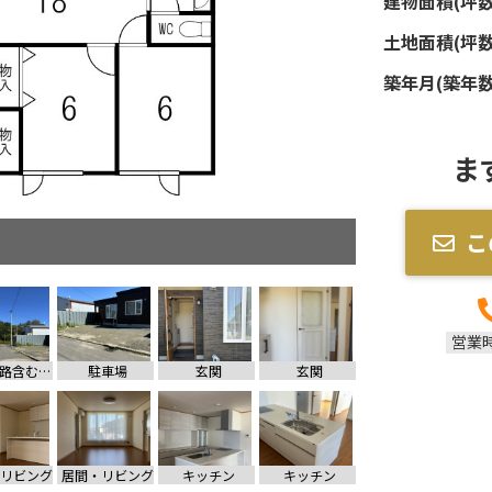
建物面積(坪数
土地面積(坪数
築年月(築年数
ま
こ
営業
前面道路含む現地写真
駐車場
玄関
玄関
リビング
居間・リビング
キッチン
キッチン