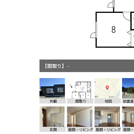
【間取り】 -
【地図】 -
外観
間取り
地図
玄関
居間・リビング
居間・リビング
居間・