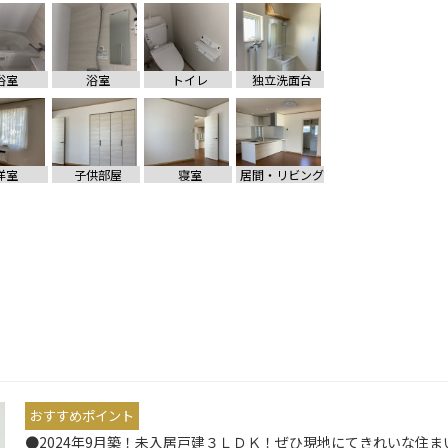
浴室
浴室
トイレ
独立洗面台
洋室
子供部屋
寝室
居間・リビング
おすすめポイント
●2024年9月築！未入居戸建３ＬＤＫ！ぜひ現地にてきれいな住