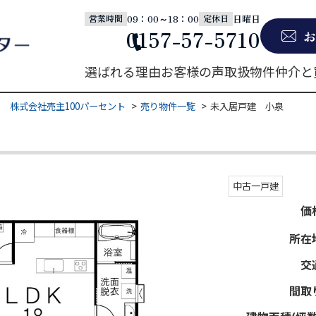
09：00～18：00
日曜日
営業時間
定休日
0157-57-5710
お
選ばれる理由
お客様の声
取扱物件
仲介と
 株式会社売主100パーセント
売り物件一覧
未入居戸建 小泉
中古一戸建
価
所在
交
間取