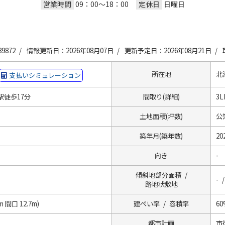
営業時間
定休日
09：00～18：00
日曜日
9872 /
情報更新日：2026年08月07日 /
更新予定日：2026年08月21日 /
所在地
北
支払いシミュレーション
駅徒歩17分
間取り(詳細)
3L
土地面積(坪数)
公簿
築年月(築年数)
20
向き
-
傾斜地部分面積 /
- /
路地状敷地
 間口 12.7m)
建ぺい率 / 容積率
60
都市計画
市