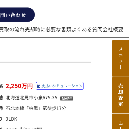
問い合わせ
買取の流れ
売却時に必要な書類
よくある質問
会社概要
メニュー
2,250万円
格
支払いシミュレーション
売却査定
地
北海道北見市小泉675-35
通
石北本線「柏陽」駅徒歩17分
り
3LDK