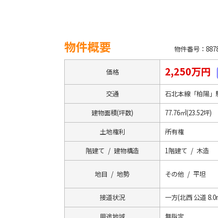
物件概要
物件番号：8878
2,250万円
価格
交通
石北本線「柏陽」
建物面積(坪数)
77.76㎡(23.52坪)
土地権利
所有権
階建て / 建物構造
1階建て / 木造
地目 / 地勢
その他 / 平坦
接道状況
一方(北西 公道 8.0m
用途地域
無指定