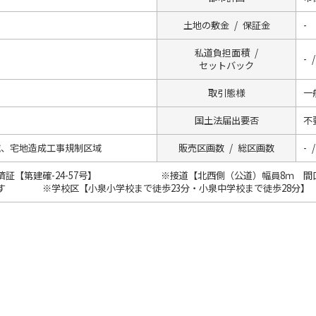
土地の敷金 / 保証金
-
私道負担面積 /
- /
セットバック
取引態様
一
国土法届出要否
不
域、宅地造成工事規制区域
販売区画数 / 総区画数
- /
済証【第建確-24-57号】 ※接道【北西側（公道）幅員8ｍ 間口
す ※学校区【小泉小学校まで徒歩23分・小泉中学校まで徒歩28分】